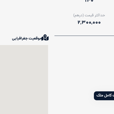
140
حداکثر قیمت (درهم)
2,300,000
موقعیت جغرافیایی
ت کامل ملک