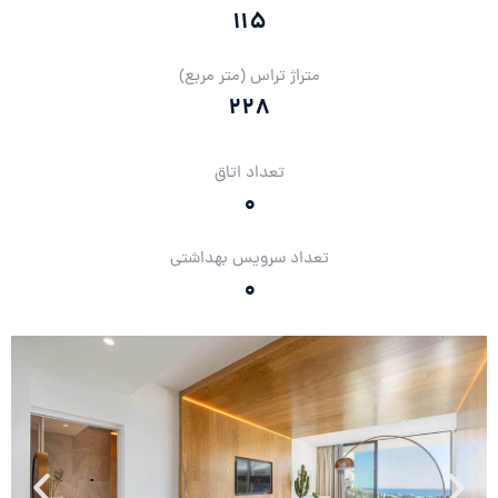
115
متراژ تراس (متر مربع)
228
تعداد اتاق
0
تعداد سرویس بهداشتی
0